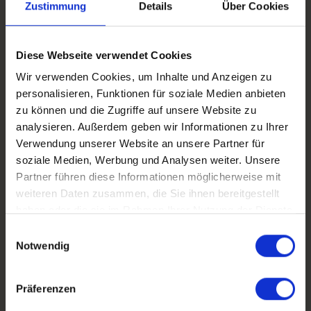
Zustimmung
Details
Über Cookies
Konsequenzen nach sich ziehen.
Diese Webseite verwendet Cookies
Wie werden Meldungen bearbeitet?
Wir verwenden Cookies, um Inhalte und Anzeigen zu
Alle Informationen werden vertraulich und
personalisieren, Funktionen für soziale Medien anbieten
diskret behandelt.
zu können und die Zugriffe auf unsere Website zu
analysieren. Außerdem geben wir Informationen zu Ihrer
BDO Statsautoriseret revisionsaktieselskab
Verwendung unserer Website an unsere Partner für
wurde von Hotel Faaborg Fjord A/S als
soziale Medien, Werbung und Analysen weiter. Unsere
Datenverarbeiter beauftragt. BDO liefert und
Partner führen diese Informationen möglicherweise mit
verwaltet die technische Lösung für das
weiteren Daten zusammen, die Sie ihnen bereitgestellt
Whistleblower-System.
haben oder die sie im Rahmen Ihrer Nutzung der Dienste
gesammelt haben.
Einwilligungsauswahl
Die über das Whistleblower-Portal
Notwendig
eingereichten Meldungen werden von
wenigen vertrauenswürdigen Mitarbeitern
Präferenzen
bei BDO bearbeitet, die die Meldungen
entgegennehmen, registrieren und an die