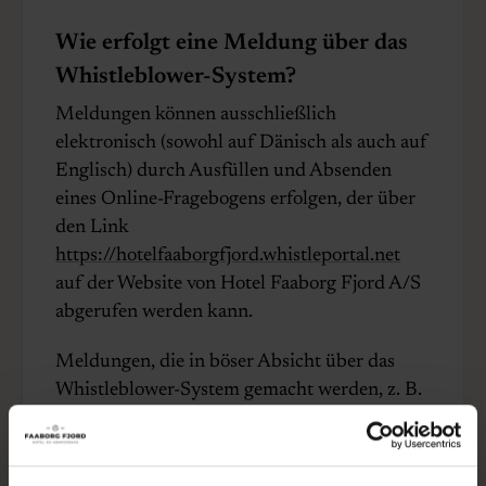
Wie erfolgt eine Meldung über das
Whistleblower-System?
Meldungen können ausschließlich
elektronisch (sowohl auf Dänisch als auch auf
Englisch) durch Ausfüllen und Absenden
eines Online-Fragebogens erfolgen, der über
den Link
https://hotelfaaborgfjord.whistleportal.net
auf der Website von Hotel Faaborg Fjord A/S
abgerufen werden kann.
Meldungen, die in böser Absicht über das
Whistleblower-System gemacht werden, z. B.
um andere Mitarbeiter zu schikanieren oder
zu schädigen, werden mit Sanktionen
geahndet und können arbeitsrechtliche