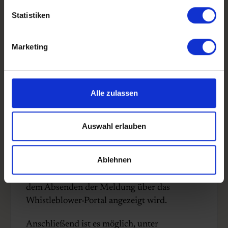
Geschäftsleitung von Hotel Faaborg Fjord
Statistiken
A/S weiterleiten. Wenn sich die Meldung auf
die Geschäftsleitung von Hotel Faaborg Fjord
Marketing
A/S bezieht, wird sie an den
Vorstandsvorsitzenden von Hotel Faaborg
Fjord A/S weitergeleitet.
Alle zulassen
Wie werden gemeldete Fälle
Auswahl erlauben
behandelt?
Es ist möglich, anonym Meldung zu erstatten
Ablehnen
– und gleichzeitig den Fall über einen 16-
stelligen Schlüsselcode zu verfolgen, der nach
dem Absenden der Meldung über das
Whistleblower-Portal angezeigt wird.
Anschließend ist es möglich, unter