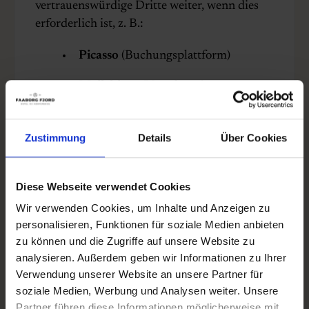
vertrauenswürdige Dritte weiter, wenn dies
erforderlich ist, z. B.:
Picasso
(Buchungsplattform)
Mailchimp
(Newsletter)
Technische Dienstleister (Hosting, IT-
Support)
Zustimmung
Details
Über Cookies
Behörden, wenn dies gesetzlich
vorgeschrieben ist
Diese Webseite verwendet Cookies
Wir verwenden Cookies, um Inhalte und Anzeigen zu
Wir haben mit allen unseren Lieferanten
personalisieren, Funktionen für soziale Medien anbieten
Datenverarbeitungsvereinbarungen
zu können und die Zugriffe auf unsere Website zu
abgeschlossen und stellen sicher, dass Ihre
analysieren. Außerdem geben wir Informationen zu Ihrer
Daten sicher und vertraulich behandelt
Verwendung unserer Website an unsere Partner für
werden.
soziale Medien, Werbung und Analysen weiter. Unsere
Partner führen diese Informationen möglicherweise mit