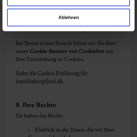
Analyse des Datenverkehrs und
Verbesserung der Benutzererfahrung
Ablehnen
Gezielte Vermarktung
Bei Ihrem ersten Besuch bitten wir Sie über
unser
Cookie-Banner von Cookiebot
um
Ihre Zustimmung zu Cookies.
Siehe die Cookie-Erklärung für
hotelfaaborgfjord.dk
8. Ihre Rechte
Sie haben das Recht:
Einblick in die Daten, die wir über