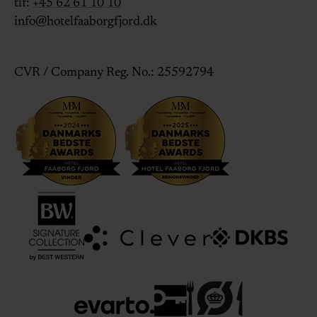
tlf:
+45 62 61 10 10
info@hotelfaaborgfjord.dk
CVR / Company Reg. No.: 25592794