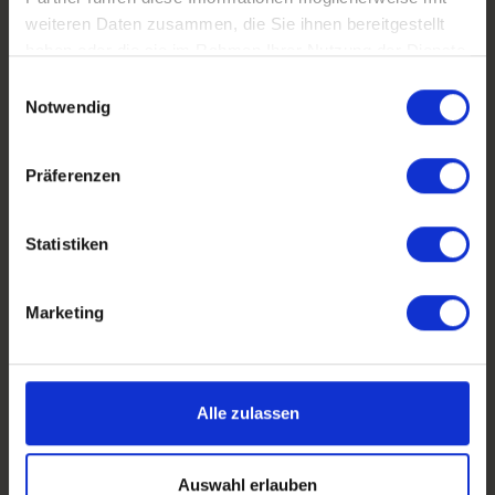
weiteren Daten zusammen, die Sie ihnen bereitgestellt
6. Newsletter
haben oder die sie im Rahmen Ihrer Nutzung der Dienste
gesammelt haben.
Wenn Sie sich für unseren Newsletter
Einwilligungsauswahl
Notwendig
anmelden, speichern wir Ihre E-Mail-Adresse
und gegebenenfalls Ihren Namen in
Mailchimp
. Wir verwenden diese
Präferenzen
Informationen, um Ihnen Neuigkeiten und
Angebote zuzusenden. Sie können Ihre
Statistiken
Einwilligung jederzeit widerrufen, indem Sie
auf den Ab
meld
elink im Newsletter klicken.
Marketing
7. Cookies
Wir verwenden Cookies auf unserer Website,
Alle zulassen
um:
Sichere Funktionalität
Auswahl erlauben