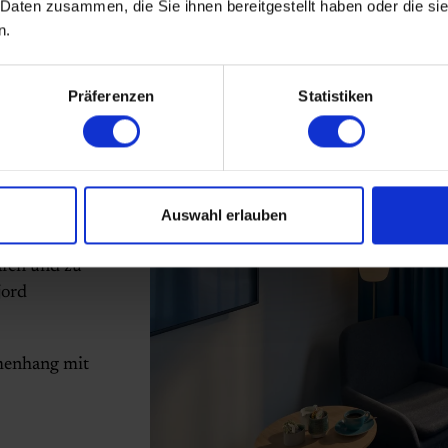
 Daten zusammen, die Sie ihnen bereitgestellt haben oder die s
n.
schen
Präferenzen
Statistiken
ne
ach der Feier
 haben helle,
Auswahl erlauben
zimmern bis
 Sie als auch
afen und zu
jord
menhang mit