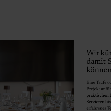
Wir kü
damit S
könne
Eine Taufe o
Projekt anfü
praktischen 
Servieren bi
erfahrenes T