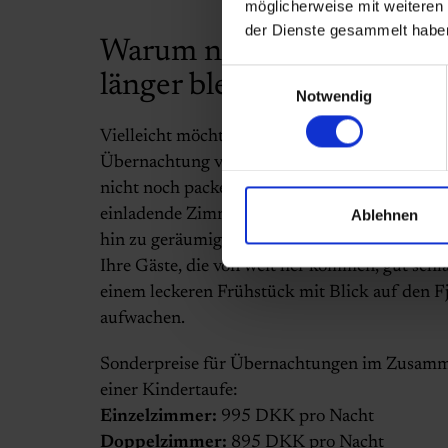
möglicherweise mit weiteren
der Dienste gesammelt habe
Warum nicht noch ein bis
Einwilligungsauswahl
länger bleiben?
Notwendig
Vielleicht möchten Sie Ihren Aufenthalt um ei
Übernachtung verlängern? Dann müssen Sie n
nicht noch packen und nach Hause fahren. Wir
Ablehnen
einladende Zimmer. Von gemütlichen Doppel
hin zu geräumigen Suiten. Hier können sowohl
Ihre Gäste, die von weit her kommen, gut schl
einem leckeren Frühstück mit Blick auf den F
aufwachen.
Sonderpreise für Übernachtungen im Zusam
einer Kindertaufe:
Einzelzimmer:
995 DKK pro Nacht
Doppelzimmer:
895 DKK pro Nacht