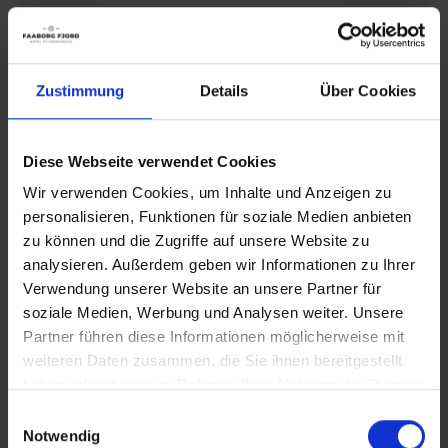
*inklusive Mehrwertsteuer und Raummiete. Die Preise
gelten für das Jahr 2026. 1½ Konferenztage im Jahr
Zustimmung
Details
Über Cookies
2027: ab 2.751 DKK
Luxuriöse Tagungspakete mit
Diese Webseite verwendet Cookies
kulinarischem Genuss im
Wir verwenden Cookies, um Inhalte und Anzeigen zu
Restaurant Havlit
personalisieren, Funktionen für soziale Medien anbieten
zu können und die Zugriffe auf unsere Website zu
Havlit ist unser Gourmetrestaurant der Extraklasse.
analysieren. Außerdem geben wir Informationen zu Ihrer
Eine Küche, die das Beste aus unseren lokalen Zutaten
Verwendung unserer Website an unsere Partner für
von Fünen mit Weltklasse-Küche verbindet. Jedes im
soziale Medien, Werbung und Analysen weiter. Unsere
Restaurant servierte Gericht spiegelt die Leidenschaft
Partner führen diese Informationen möglicherweise mit
weiteren Daten zusammen, die Sie ihnen bereitgestellt
für den Geschmack wider und wird mit Respekt vor
haben oder die sie im Rahmen Ihrer Nutzung der Dienste
der französischen Kochkunst und nordischer
gesammelt haben.
Schlichtheit zubereitet. Ein erhabenes kulinarisches
Einwilligungsauswahl
Notwendig
Erlebnis mit den besten Zutaten der Saison.