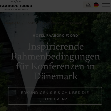
Hauptseite
Konferenz
Konferenz in Dänemark
HOTEL FAABORG FJORD
Inspirierende
Rahmenbedingungen
für Konferenzen in
Dänemark
ERKUNDIGEN SIE SICH ÜBER DIE
KONFERENZ