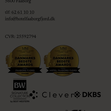
5600
Faaborg
tlf:
62 61 10 10
info@hotelfaaborgfjord.dk
CVR: 25592794