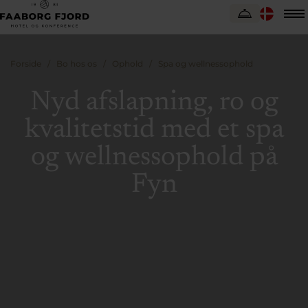
Forside
Bo hos os
Ophold
Spa og wellnessophold
Nyd afslapning, ro og
kvalitetstid med et spa
og wellnessophold på
Fyn