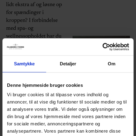
lidt ekstra af og løsne op
for spændinger i
kroppen? I forbindelse
med spa- og
wellnessopholdet har du
mulighed for at skrue
ekstra op for
forkælelsen. Klinik
Samtykke
Detaljer
Om
Fjorden, der ligger lige
overfor vores spa og
wellness-afdeling byder
Denne hjemmeside bruger cookies
på et udvalg af
Vi bruger cookies til at tilpasse vores indhold og
behandlinger, der giver
annoncer, til at vise dig funktioner til sociale medier og til
ro til både krop og sind.
at analysere vores trafik. Vi deler også oplysninger om
Fra afslappende massage
din brug af vores hjemmeside med vores partnere inden
til zoneterapi.
for sociale medier, annonceringspartnere og
analysepartnere. Vores partnere kan kombinere disse