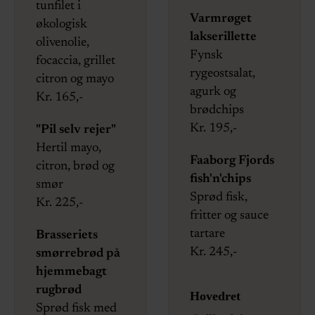
tunfilet i
Varmrøget
økologisk
lakserillette
olivenolie,
Fynsk
focaccia, grillet
rygeostsalat,
citron og mayo
agurk og
Kr. 165,-
brødchips
Kr. 195,-
"Pil selv rejer"
Hertil mayo,
Faaborg Fjords
citron, brød og
fish'n'chips
smør
Sprød fisk,
Kr. 225,-
fritter og sauce
tartare
Brasseriets
Kr. 245,-
smørrebrød på
hjemmebagt
rugbrød
Hovedret
Sprød fisk med