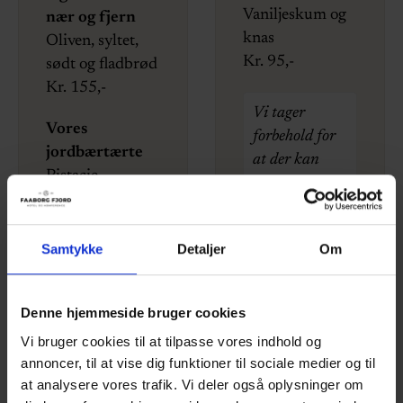
Vaniljeskum og
nær og fjern
knas
Oliven, syltet,
Kr. 95,-
sødt og fladbrød
Kr. 155,-
Vi tager
Vores
forbehold for
jordbærtærte
at der kan
Pistacie,
forekomme
appelsin og
små
vanilje
ændringer i
Kr. 95,-
Samtykke
Detaljer
Om
menuen.
Denne hjemmeside bruger cookies
Vi tager
Vi bruger cookies til at tilpasse vores indhold og
forbehold for
annoncer, til at vise dig funktioner til sociale medier og til
at analysere vores trafik. Vi deler også oplysninger om
at der kan