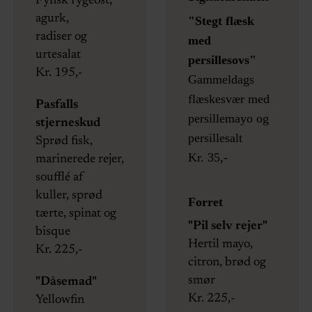
Fynsk rygeost,
agurk,
"Stegt flæsk
radiser og
med
urtesalat
persillesovs"
Kr. 195,-
Gammeldags
flæskesvær med
Pasfalls
persillemayo og
stjerneskud
persillesalt
Sprød fisk,
Kr. 35,-
marinerede rejer,
soufflé af
kuller, sprød
Forret
tærte, spinat og
"Pil selv rejer"
bisque
Hertil mayo,
Kr. 225,-
citron, brød og
smør
"Dåsemad"
Kr. 225,-
Yellowfin