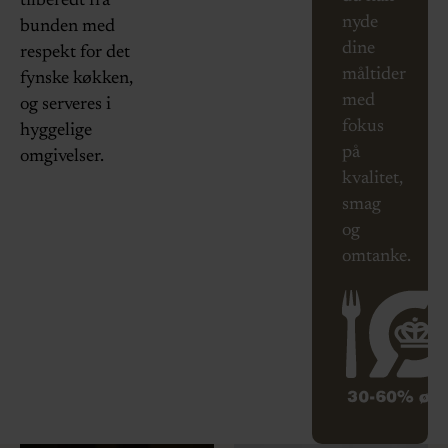
tilberedt fra
nyde
bunden med
dine
respekt for det
måltider
fynske køkken,
med
og serveres i
fokus
hyggelige
på
omgivelser.
kvalitet,
smag
og
omtanke.