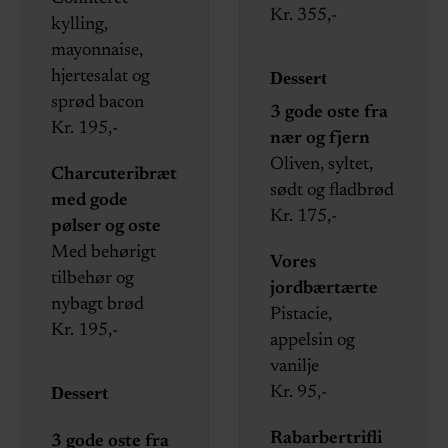
Kr. 355,-
kylling,
mayonnaise,
hjertesalat og
Dessert
sprød bacon
3 gode oste fra
Kr. 195,-
nær og fjern
Oliven, syltet,
Charcuteribræt
sødt og fladbrød
med gode
Kr. 175,-
pølser og oste
Med behørigt
Vores
tilbehør og
jordbærtærte
nybagt brød
Pistacie,
Kr. 195,-
appelsin og
vanilje
Dessert
Kr. 95,-
Rabarbertrifli
3 gode oste fra