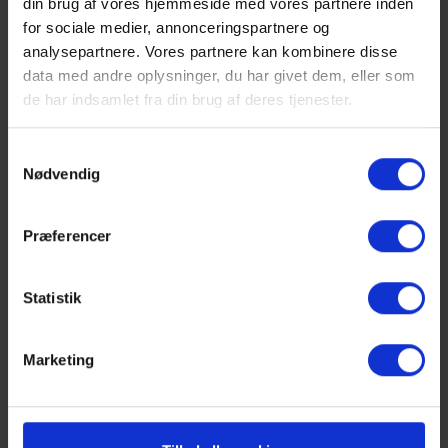
din brug af vores hjemmeside med vores partnere inden
forekomme
for sociale medier, annonceringspartnere og
små
analysepartnere. Vores partnere kan kombinere disse
ændringer i
data med andre oplysninger, du har givet dem, eller som
menuen.
de har indsamlet fra din brug af deres tjenester.
Samtykkevalg
Nødvendig
Præferencer
Økologis
Statistik
Spisemæ
Klassiske
Til alle
i
brasserieretter
typer
Marketing
bronze
med et
besøg
twist
Brasseriet
I Brasseriet