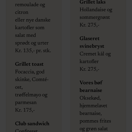
Grillet laks
remoulade og
Hollandaise og
citron
sommergrønt
eller nye danske
Kr. 275,-
kartofler som
salat med
Glaseret
sprødt og urter
svinebryst
Kr. 135,- pr. stk.
Cremet kål og
kartofler
Grillet toast
Kr. 275,-
Focaccia, god
skinke, Comté-
Vores bøf
ost,
bearnaise
trøffelmayo og
Oksekød,
parmesan
hjemmelavet
Kr. 175,-
bearnaise,
pommes frites
Club sandwich
og grøn salat
Confiteret