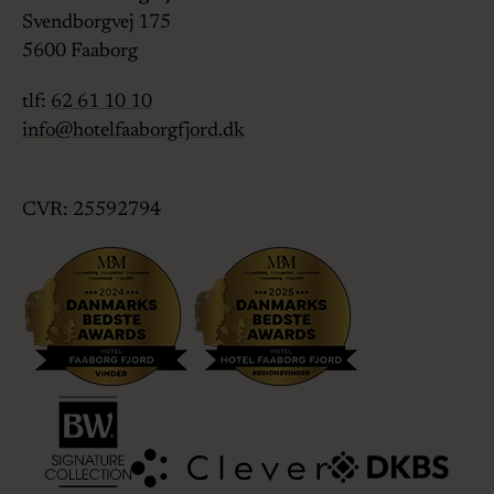
Svendborgvej 175
5600
Faaborg
tlf:
62 61 10 10
info@hotelfaaborgfjord.dk
CVR: 25592794