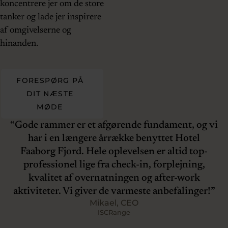
koncentrere jer om de store
tanker og lade jer inspirere
af omgivelserne og
hinanden.
FORESPØRG PÅ
DIT NÆSTE
MØDE
 vi
Det var sådan et godt arrangement og alle er så
V
glade for, at vi har været hos jer. Vi har fået en
del positiv feedback fra vores deltagere og folk
har rost lokationen og hele dagen generelt.
!
IT Forum Gruppen