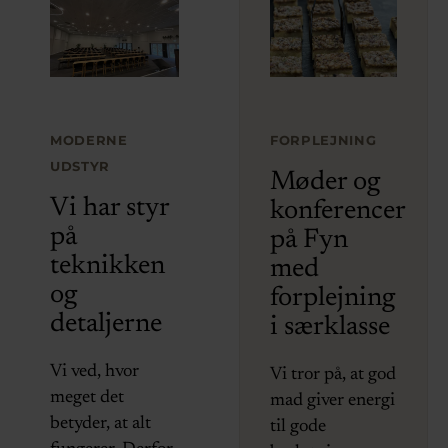
FORPLEJNING
MODERNE
UDSTYR
Møder og
Vi har styr
konferencer
på
på Fyn
teknikken
med
og
forplejning
detaljerne
i særklasse
Vi ved, hvor
Vi tror på, at god
meget det
mad giver energi
betyder, at alt
til gode