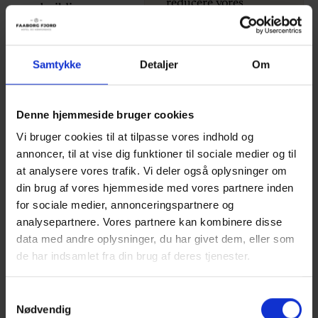
reducere vores
teambuilding,
miljøaftryk. Blandt
fælles aktiviteter
andet gennem:
eller afslapning i
Samtykke
Detaljer
Om
naturen. Fra
vildmarksmad over
Fokus på
bål og bueskydning
madspild og
Denne hjemmeside bruger cookies
til stand-up-paddle,
energiforbrug
Vi bruger cookies til at tilpasse vores indhold og
petanque eller en
annoncer, til at vise dig funktioner til sociale medier og til
tur med den
at analysere vores trafik. Vi deler også oplysninger om
sydfynske
Prioritering af
din brug af vores hjemmeside med vores partnere inden
veteranjernbane. Du
økologi og
for sociale medier, annonceringspartnere og
kan tage med toget
lokale
analysepartnere. Vores partnere kan kombinere disse
fra vores eget
leverandører
data med andre oplysninger, du har givet dem, eller som
trinbræt, som ligger
de har indsamlet fra din brug af deres tjenester.
i baghaven.
Mulighed for
Samtykkevalg
fælles transport
Nødvendig