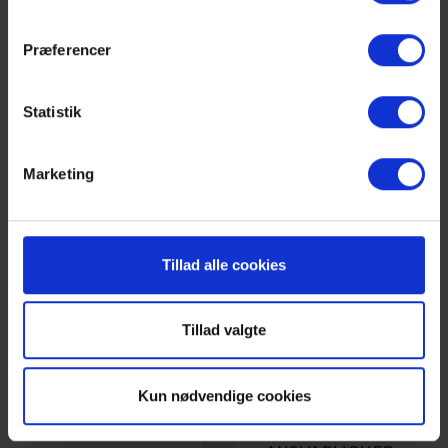
SE
ved større
TEAMBUILDINGOPLEVELSER
grupper
Præferencer
Ladestandere til
Statistik
elbiler
For os handler det
Marketing
ikke kun om drift.
Men også om at passe
på den natur, som
Tillad alle cookies
omgiver os, og som
gør jeres
mødeoplevelse helt
Tillad valgte
unik.
Kun nødvendige cookies
LÆS MERE OM