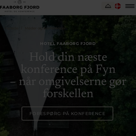
Forside
Møder og konferencer
HOTEL FAABORG FJORD
Hold din næste
konference på Fyn
– når omgivelserne gør
forskellen
FORESPØRG PÅ KONFERENCE