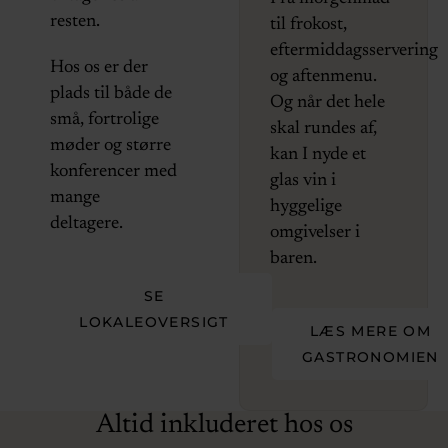
resten.
til frokost,
eftermiddagsservering
Hos os er der
og aftenmenu.
plads til både de
Og når det hele
små, fortrolige
skal rundes af,
møder og større
kan I nyde et
konferencer med
glas vin i
mange
hyggelige
deltagere.
omgivelser i
baren.
SE
LOKALEOVERSIGT
LÆS MERE OM
GASTRONOMIEN
Altid inkluderet hos os