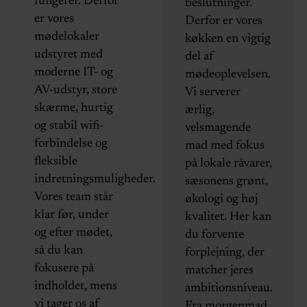
fungerer. Derfor
beslutninger.
er vores
Derfor er vores
mødelokaler
køkken en vigtig
udstyret med
del af
moderne IT- og
mødeoplevelsen.
AV-udstyr, store
Vi serverer
skærme, hurtig
ærlig,
og stabil wifi-
velsmagende
forbindelse og
mad med fokus
fleksible
på lokale råvarer,
indretningsmuligheder.
sæsonens grønt,
Vores team står
økologi og høj
klar før, under
kvalitet. Her kan
og efter mødet,
du forvente
så du kan
forplejning, der
fokusere på
matcher jeres
indholdet, mens
ambitionsniveau.
vi tager os af
Fra morgenmad