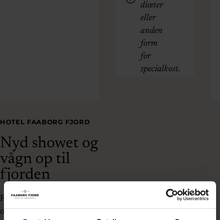
diæter
eller
anden
form
for
specialkost.
HOTEL FAABORG FJORD
Nyd showet og
vågn op til
fjorden
Forkæl jer selv med en
overnatning i forbindelse