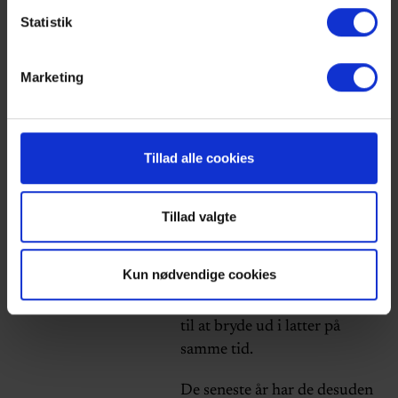
skarpeste komikere
Statistik
Når Uffe Holm og Torben
Chris går på scenen hos os, er
Marketing
det med mere end 45 års
samlet erfaring fra den
danske comedyscene i
Tillad alle cookies
rygsækken. Begge har i årevis
været blandt landets mest
markante standup komikere,
Tillad valgte
kendt for deres skarpe blik på
hverdagen, deres mod til at
Kun nødvendige cookies
sige det, andre kun tænker, og
deres evne til at få en hel sal
til at bryde ud i latter på
samme tid.
De seneste år har de desuden