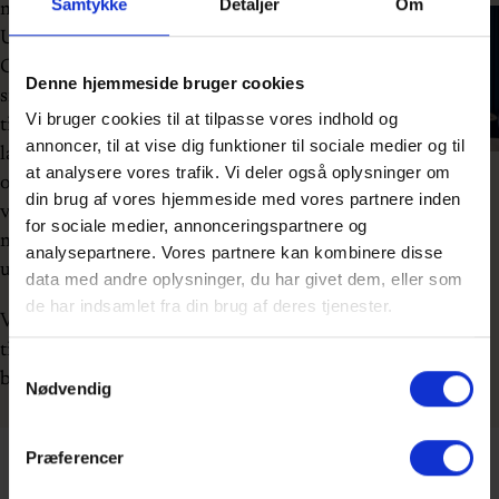
Samtykke
Detaljer
Om
med dinnershowet med
Uffe Holm og Torben
Chris. Når latteren har lagt
Denne hjemmeside bruger cookies
sig, kan I trække jer tilbage
Vi bruger cookies til at tilpasse vores indhold og
til et hyggeligt værelse og
annoncer, til at vise dig funktioner til sociale medier og til
lade aftenen fortsætte i ro
at analysere vores trafik. Vi deler også oplysninger om
og komfort. Næste morgen
din brug af vores hjemmeside med vores partnere inden
venter en lækker
for sociale medier, annonceringspartnere og
morgenbuffet med
analysepartnere. Vores partnere kan kombinere disse
udsigten over fjorden.
data med andre oplysninger, du har givet dem, eller som
de har indsamlet fra din brug af deres tjenester.
Vælg overnatning som
tilkøb, når du køber dine
Samtykkevalg
billetter.
Nødvendig
Oplev to af
Præferencer
Danmarks