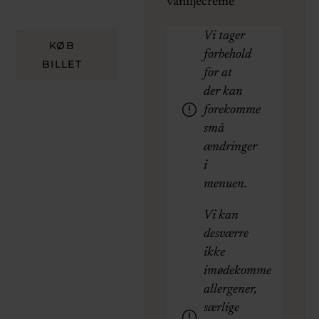
vaniljecreme
Vi tager
KØB
forbehold
BILLET
for at
der kan
forekomme
små
ændringer
i
menuen.
Vi kan
desværre
ikke
imødekomme
allergener,
særlige