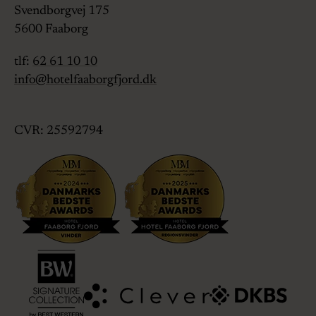
Svendborgvej 175
5600
Faaborg
tlf:
62 61 10 10
info@hotelfaaborgfjord.dk
CVR: 25592794