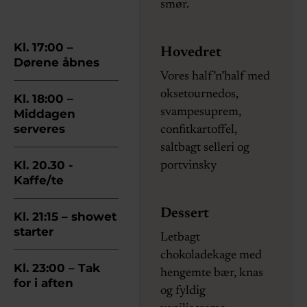
smør.
Kl. 17:00 –
Hovedret
Dørene åbnes
Vores half’n’half med
oksetournedos,
Kl. 18:00 –
svampesuprem,
Middagen
serveres
confitkartoffel,
saltbagt selleri og
Kl. 20.30 -
portvinsky
Kaffe/te
Dessert
Kl. 21:15 – showet
starter
Letbagt
chokoladekage med
Kl. 23:00 – Tak
hengemte bær, knas
for i aften
og fyldig